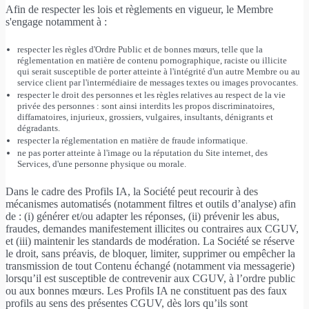
Afin de respecter les lois et règlements en vigueur, le Membre
s'engage notamment à :
respecter les règles d'Ordre Public et de bonnes mœurs, telle que la
réglementation en matière de contenu pornographique, raciste ou illicite
qui serait susceptible de porter atteinte à l'intégrité d'un autre Membre ou au
service client par l'intermédiaire de messages textes ou images provocantes.
respecter le droit des personnes et les règles relatives au respect de la vie
privée des personnes : sont ainsi interdits les propos discriminatoires,
diffamatoires, injurieux, grossiers, vulgaires, insultants, dénigrants et
dégradants.
respecter la réglementation en matière de fraude informatique.
ne pas porter atteinte à l'image ou la réputation du Site internet, des
Services, d'une personne physique ou morale.
Dans le cadre des Profils IA, la Société peut recourir à des
mécanismes automatisés (notamment filtres et outils d’analyse) afin
de : (i) générer et/ou adapter les réponses, (ii) prévenir les abus,
fraudes, demandes manifestement illicites ou contraires aux CGUV,
et (iii) maintenir les standards de modération. La Société se réserve
le droit, sans préavis, de bloquer, limiter, supprimer ou empêcher la
transmission de tout Contenu échangé (notamment via messagerie)
lorsqu’il est susceptible de contrevenir aux CGUV, à l’ordre public
ou aux bonnes mœurs. Les Profils IA ne constituent pas des faux
profils au sens des présentes CGUV, dès lors qu’ils sont