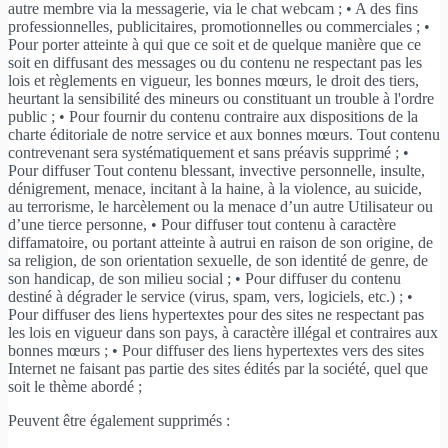
autre membre via la messagerie, via le chat webcam ; • A des fins
professionnelles, publicitaires, promotionnelles ou commerciales ; •
Pour porter atteinte à qui que ce soit et de quelque manière que ce
soit en diffusant des messages ou du contenu ne respectant pas les
lois et règlements en vigueur, les bonnes mœurs, le droit des tiers,
heurtant la sensibilité des mineurs ou constituant un trouble à l'ordre
public ; • Pour fournir du contenu contraire aux dispositions de la
charte éditoriale de notre service et aux bonnes mœurs. Tout contenu
contrevenant sera systématiquement et sans préavis supprimé ; •
Pour diffuser Tout contenu blessant, invective personnelle, insulte,
dénigrement, menace, incitant à la haine, à la violence, au suicide,
au terrorisme, le harcèlement ou la menace d’un autre Utilisateur ou
d’une tierce personne, • Pour diffuser tout contenu à caractère
diffamatoire, ou portant atteinte à autrui en raison de son origine, de
sa religion, de son orientation sexuelle, de son identité de genre, de
son handicap, de son milieu social ; • Pour diffuser du contenu
destiné à dégrader le service (virus, spam, vers, logiciels, etc.) ; •
Pour diffuser des liens hypertextes pour des sites ne respectant pas
les lois en vigueur dans son pays, à caractère illégal et contraires aux
bonnes mœurs ; • Pour diffuser des liens hypertextes vers des sites
Internet ne faisant pas partie des sites édités par la société, quel que
soit le thème abordé ;
Peuvent être également supprimés :