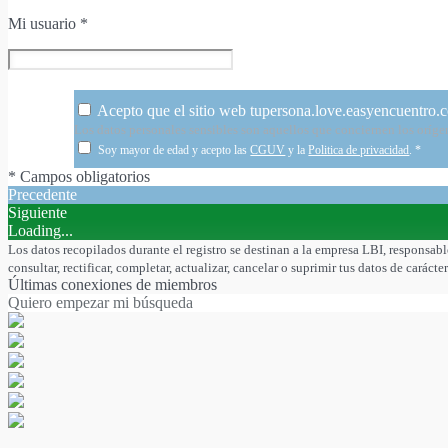
Mi usuario
*
Acepto que el sitio web tupersona.love.easyencuentro.c
Los datos personales sensibles son aquellos que conciernen los orígenes 
Soy mayor de edad y acepto las
CGUV
y la
Politica de privacidad
.
*
* Campos obligatorios
Precedente
Siguiente
Loading...
Los datos recopilados durante el registro se destinan a la empresa LBI, responsabl
consultar, rectificar, completar, actualizar, cancelar o suprimir tus datos de cará
Últimas conexiones de miembros
Quiero empezar mi búsqueda