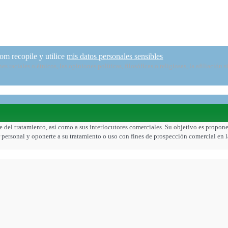
om recopile y utilice
mis datos personales sensibles
raciales o étnicos, las opiniones políticas, filosóficas o religiosas, la afiliación s
e del tratamiento, así como a sus interlocutores comerciales. Su objetivo es propone
cter personal y oponerte a su tratamiento o uso con fines de prospección comercial en