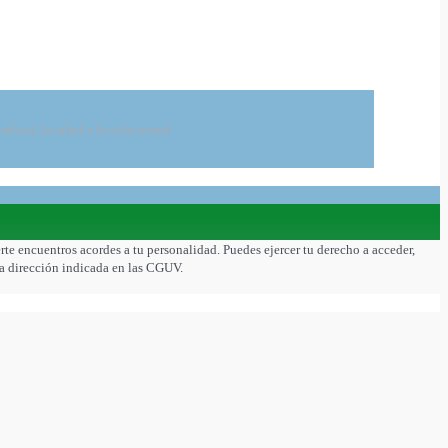
indical, la salud o la vida sexual
rte encuentros acordes a tu personalidad. Puedes ejercer tu derecho a acceder,
 la dirección indicada en las CGUV.